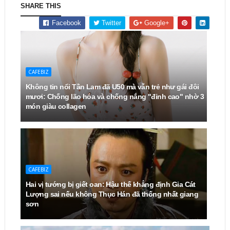
SHARE THIS
Facebook
Twitter
Google+
CAFEBIZ
Không tin nổi Tần Lam đã U50 mà vẫn trẻ như gái đôi
mươi: Chống lão hóa và chống nắng "đỉnh cao" nhờ 3
món giàu collagen
CAFEBIZ
Hai vị tướng bị giết oan: Hậu thế khẳng định Gia Cát
Lượng sai nếu không Thục Hán đã thống nhất giang
sơn