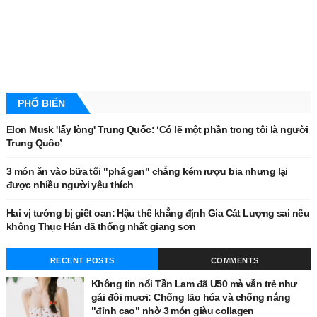
PHỔ BIẾN
Elon Musk 'lấy lòng' Trung Quốc: ‘Có lẽ một phần trong tôi là người
Trung Quốc’
3 món ăn vào bữa tối "phá gan" chẳng kém rượu bia nhưng lại
được nhiều người yêu thích
Hai vị tướng bị giết oan: Hậu thế khẳng định Gia Cát Lượng sai nếu
không Thục Hán đã thống nhất giang sơn
RECENT POSTS
COMMENTS
Không tin nổi Tần Lam đã U50 mà vẫn trẻ như
gái đôi mươi: Chống lão hóa và chống nắng
"đỉnh cao" nhờ 3 món giàu collagen