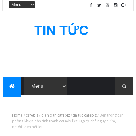
TIN TỨC
CAFEBIZ
Home
/
cafebiz
/
dien dan cafebiz
/
tin tuc cafebiz
/
Bên trong căn
phòng khiến dân tình tranh cãi nảy lửa: Người chê nguy hiểm,
người khen hết lời