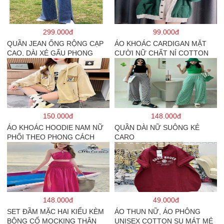
299.000đ
99.000đ
QUẦN JEAN ỐNG RỘNG CẠP
ÁO KHOÁC CARDIGAN MẶT
CAO, DÀI XẺ GẤU PHONG
CƯỜI NỮ CHẤT NỈ COTTON
CÁCH J6
150.000đ
148.000đ
ÁO KHOÁC HOODIE NAM NỮ
QUẦN DÀI NỮ SUÔNG KẺ
PHỐI THEO PHONG CÁCH
CARO
HÀN QUỐC FORM RỘNG HÌNH
THÊU SIÊU ĐẸP CỰC CHẤT
LƯỢNG HÀNG HOT TREND
148.000đ
49.000đ
SET ĐẦM MẶC HAI KIỂU KÈM
ÁO THUN NỮ, ÁO PHÔNG
BÔNG CỔ MOCKING THÂN
UNISEX COTTON SU MÁT MẺ