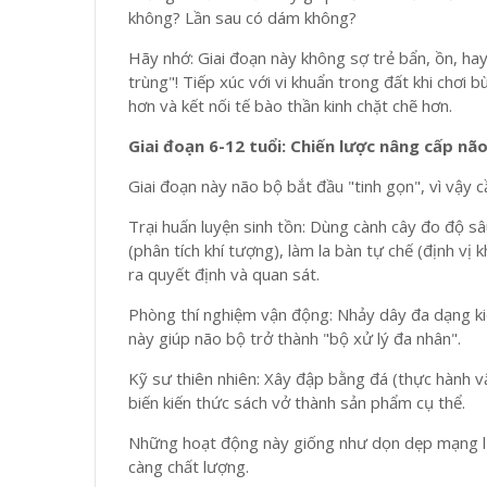
không? Lần sau có dám không?
Hãy nhớ: Giai đoạn này không sợ trẻ bẩn, ồn, hay
trùng"! Tiếp xúc với vi khuẩn trong đất khi chơi b
hơn và kết nối tế bào thần kinh chặt chẽ hơn.
Giai đoạn 6-12 tuổi: Chiến lược nâng cấp nã
Giai đoạn này não bộ bắt đầu "tinh gọn", vì vậy
Trại huấn luyện sinh tồn: Dùng cành cây đo độ s
(phân tích khí tượng), làm la bàn tự chế (định v
ra quyết định và quan sát.
Phòng thí nghiệm vận động: Nhảy dây đa dạng ki
này giúp não bộ trở thành "bộ xử lý đa nhân".
Kỹ sư thiên nhiên: Xây đập bằng đá (thực hành vậ
biến kiến thức sách vở thành sản phẩm cụ thể.
Những hoạt động này giống như dọn dẹp mạng lướ
càng chất lượng.