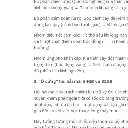
Bộ phận chiến lược: Quét độ nghiêng của thân câ
hình hóa không gian) → Tính toán khoảng cách gi
Bộ phận kiểm soát rủi ro: Bóp cành cây để kiểm t
dừng lại ngay (cảnh báo thính giác) → Đánh giá đ
Nhóm điều tiết cảm xúc: Hít thở sâu khi lòng bàn
khi trượt chân (kiểm soát bốc đồng) → Trì hoãn c
thưởng).
Nhóm ứng phó khẩn cấp: Khi thân cây đột nhiên ru
trọng tâm (báo động vàng) → Siết chặt cơ bụng (t
đó (phân tích kinh nghiệm).
3. "Ổ cứng" hồi hải mã: 64GB và 32GB
Hồi hải mã chịu trách nhiệm lưu trữ ký ức. Các n
xuyên khám phá ngoài trời có tốc độ tăng trưởng
hoạt động như trốn tìm – một dạng bài tập ghi n
gần 8% so với việc học thuộc lòng máy móc.
Hãy tưởng tượng một chiếc điện thoại có bộ n
hơn hẳn! Tương tự, khi trẻ chạy nhảy ngoài trời,