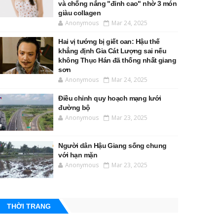
và chống nắng "đỉnh cao" nhờ 3 món
giàu collagen
Anonymous
Mar 24, 2025
Hai vị tướng bị giết oan: Hậu thế
khẳng định Gia Cát Lượng sai nếu
không Thục Hán đã thống nhất giang
sơn
Anonymous
Mar 24, 2025
Điều chỉnh quy hoạch mạng lưới
đường bộ
Anonymous
Mar 23, 2025
Người dân Hậu Giang sống chung
với hạn mặn
Anonymous
Mar 23, 2025
THỜI TRANG