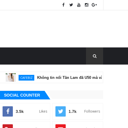
CAFEBIZ
Không tin nổi Tần Lam đã U50 mà vẫn trẻ như gái đôi mươi
SOCIAL COUNTER
Likes
Followers
3.5k
1.7k