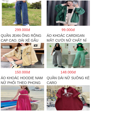
299.000đ
99.000đ
QUẦN JEAN ỐNG RỘNG
ÁO KHOÁC CARDIGAN
CẠP CAO, DÀI XẺ GẤU
MẶT CƯỜI NỮ CHẤT NỈ
PHONG CÁCH J6
COTTON
150.000đ
148.000đ
ÁO KHOÁC HOODIE NAM
QUẦN DÀI NỮ SUÔNG KẺ
NỮ PHỐI THEO PHONG
CARO
CÁCH HÀN QUỐC FORM
RỘNG HÌNH THÊU SIÊU
ĐẸP CỰC CHẤT LƯỢNG
HÀNG HOT TREND