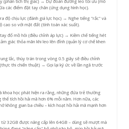
y (phân tích thị giác) → Dự đoán đường leo tối ưu (mô
ữa các điểm đặt tay chân (ứng dụng hình học).
ra độ chịu lực (đánh giá lực học) → Nghe tiếng "rắc" và
ộ cao so với mặt đất (tính toán xác suất).
 tay đổ mồ hôi (điều chỉnh áp lực) → Kiềm chế tiếng hét
ảm giác thỏa mãn khi leo lên đỉnh (quản lý cơ chế khen
ng lắc, thùy trán trong vòng 0.5 giây sẽ điều chỉnh
hực thi chiến thuật) → Gọi lại ký ức về lần ngã trước
hà khoa học phát hiện ra rằng, những đứa trẻ thường
 thể tích hồi hải mã hơn 6% mỗi năm. Hơn nữa, các
hớ không gian ba chiều – kích hoạt hồi hải mã mạnh hơn
hớ từ 32GB được nâng cấp lên 64GB – dùng sẽ mượt mà
 chúng đang "nâng cấp" bộ nhớ não bộ, giúp hồi hải mã