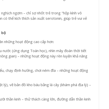
 nghịch ngợm – chỉ sợ nhốt trẻ trong "hộp kính vô
ùn có thể kích thích sản xuất serotonin, giúp trẻ vui vẻ
o bộ
 cần những hoạt động cao cấp hơn:
âu nước (ứng dụng Toán học), nhìn mây đoán thời tiết
ị không gian) – những hoạt động này rèn luyện khả năng
ểu, chạy định hướng, chơi ném đĩa – những hoạt động
t lý), vẽ bản đồ kho báu bằng lá cây (khám phá địa lý) –
i thần kinh – thử thách càng lớn, đường dẫn thần kinh