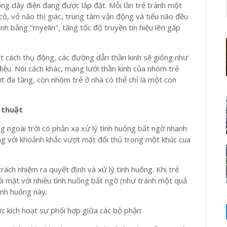
g dây điện đang được lắp đặt. Mỗi lần trẻ tránh một
cỏ, vỏ não thị giác, trung tâm vận động và tiểu não đều
nh bằng "myelin", tăng tốc độ truyền tín hiệu lên gấp
ột cách thụ động, các đường dẫn thần kinh sẽ giống như
ệu. Nói cách khác, mạng lưới thần kinh của nhóm trẻ
t đa tầng, còn nhóm trẻ ở nhà có thể chỉ là một con
 thuật
 ngoài trời có phản xạ xử lý tình huống bất ngờ nhanh
ng với khoảnh khắc vượt mặt đối thủ trong một khúc cua
ách nhiệm ra quyết định và xử lý tình huống. Khi trẻ
ối mặt với nhiều tình huống bất ngờ (như tránh một quả
ình huống này.
tức kích hoạt sự phối hợp giữa các bộ phận: