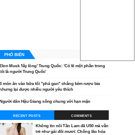
PHỔ BIẾN
Elon Musk 'lấy lòng' Trung Quốc: ‘Có lẽ một phần trong
tôi là người Trung Quốc’
3 món ăn vào bữa tối "phá gan" chẳng kém rượu bia
nhưng lại được nhiều người yêu thích
Người dân Hậu Giang sống chung với hạn mặn
RECENT POSTS
COMMENTS
Không tin nổi Tần Lam đã U50 mà vẫn
trẻ như gái đôi mươi: Chống lão hóa