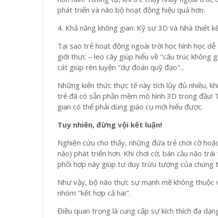
phát triển và não bộ hoạt động hiệu quả hơn.
4. Khả năng không gian: Kỹ sư 3D và Nhà thiết k
Tại sao trẻ hoạt động ngoài trời học hình học dễ
giới thực – leo cây giúp hiểu về "cấu trúc không g
cát giúp rèn luyện "dự đoán quỹ đạo"...
Những kiến thức thực tế này tích lũy đủ nhiều, kh
trẻ đã có sẵn phần mềm mô hình 3D trong đầu! T
gian có thể phải dùng giáo cụ mới hiểu được.
Tuy nhiên, đừng vội kết luận!
Nghiên cứu cho thấy, những đứa trẻ chơi cờ hoặc
não) phát triển hơn. Khi chơi cờ, bán cầu não trái
phối hợp này giúp tư duy trừu tượng của chúng t
Như vậy, bộ não thực sự mạnh mẽ không thuộc v
nhóm "kết hợp cả hai".
Điều quan trọng là cung cấp sự kích thích đa dạ