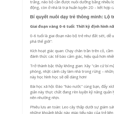
trắng, não bộ cần được nuôi dưỡng bằng nhiều lo
động, còn ở nhà là trại huấn luyện 2D – kết hợp 
Bí quyết nuôi dạy trẻ thông minh: Lộ t
Giai đoạn vàng 0-6 tuổi: Thời kỳ định hình n
0-6 tuổi là giai đoạn não bộ trẻ như đất sét, dễ 
phá thế giới":
Kích hoạt giác quan: Chạy chân trần trên cỏ, cầm
đánh thức các tế bào cảm giác, hiệu quả hơn nhi
Trở thành bậc thầy không gian: Xây "căn cứ bí m
phòng, nhặt cành cây làm nhà trong rừng – nhữn
này học hình học sẽ dễ dàng hơn!
Bài học xã hội: Đào "hào nước" cùng bạn, đẩy xí
giản này thực chất đang rèn luyện kỹ năng quản lý
nên nhường nhịn.
Phiêu lưu an toàn: Leo cây thấp dưới sự giám sá
những khoảnh khắc này giúp tiểu não của trẻ liên