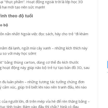
ại "thực phẩm". Hoạt động ngoài trời là lớp học 3D
cả hai mới tạo nên sức mạnh!
rình theo độ tuổi
ão bộ
uốn nắn nhất! Ngoài việc đọc sách, hãy cho trẻ "đi khám
 nắm đá lạnh, ngửi mùi cây xanh – những kích thích này
ều so với máy học sớm!
ật" bằng thùng carton, dùng cơ thể đo kích thước
g hoạt động này giúp não bộ trẻ tự tạo bản đồ 3D, sau
ch đu luân phiên – những tương tác tưởng chừng đơn
 cảm xúc, giúp trẻ biết khi nào nên tranh đấu, khi nào
t của người lớn, đi trên mép vỉa hè để rèn thăng bằng –
 tục tính toán: Bám vào đâu thì chắc? Ngã có đau