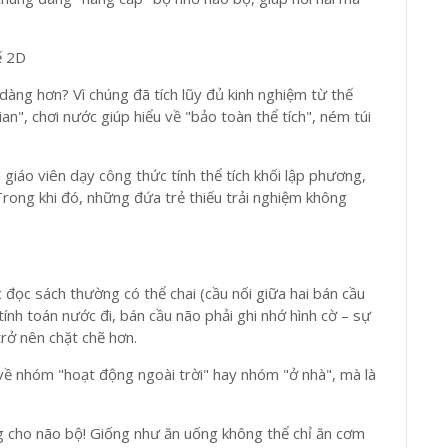
ế 2D
 dàng hơn? Vì chúng đã tích lũy đủ kinh nghiệm từ thế
ian", chơi nước giúp hiểu về "bảo toàn thể tích", ném túi
i giáo viên dạy công thức tính thể tích khối lập phương,
rong khi đó, những đứa trẻ thiếu trải nghiệm không
 đọc sách thường có thể chai (cầu nối giữa hai bán cầu
 tính toán nước đi, bán cầu não phải ghi nhớ hình cờ – sự
rở nên chặt chẽ hơn.
ề nhóm "hoạt động ngoài trời" hay nhóm "ở nhà", mà là
ng cho não bộ! Giống như ăn uống không thể chỉ ăn cơm