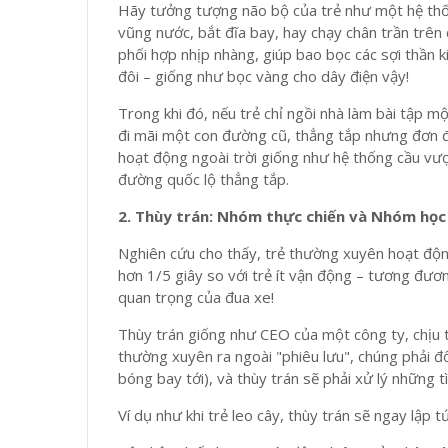
Hãy tưởng tượng não bộ của trẻ như một hệ thốn
vũng nước, bắt đĩa bay, hay chạy chân trần trên 
phối hợp nhịp nhàng, giúp bao bọc các sợi thần ki
đôi – giống như bọc vàng cho dây điện vậy!
Trong khi đó, nếu trẻ chỉ ngồi nhà làm bài tập m
đi mãi một con đường cũ, thẳng tắp nhưng đơn đi
hoạt động ngoài trời giống như hệ thống cầu vượ
đường quốc lộ thẳng tắp.
2. Thùy trán: Nhóm thực chiến và Nhóm học
Nghiên cứu cho thấy, trẻ thường xuyên hoạt động
hơn 1/5 giây so với trẻ ít vận động – tương đươ
quan trọng của đua xe!
Thùy trán giống như CEO của một công ty, chịu tr
thường xuyên ra ngoài "phiêu lưu", chúng phải đ
bóng bay tới), và thùy trán sẽ phải xử lý những t
Ví dụ như khi trẻ leo cây, thùy trán sẽ ngay lập 