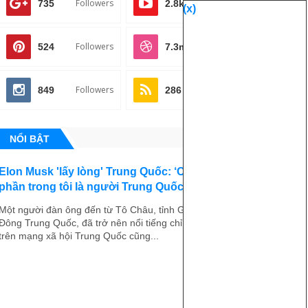
Followers
Subscribes
735
2.8k
(x)
Followers
Followers
524
7.3m
Followers
Subscribes
849
286
NỔI BẬT
Elon Musk 'lấy lòng' Trung Quốc: ‘Có lẽ một
phần trong tôi là người Trung Quốc’
Một người đàn ông đến từ Tô Châu, tỉnh Giang Tô, miền
Đông Trung Quốc, đã trở nên nổi tiếng chỉ qua một đêm
trên mạng xã hội Trung Quốc cũng...