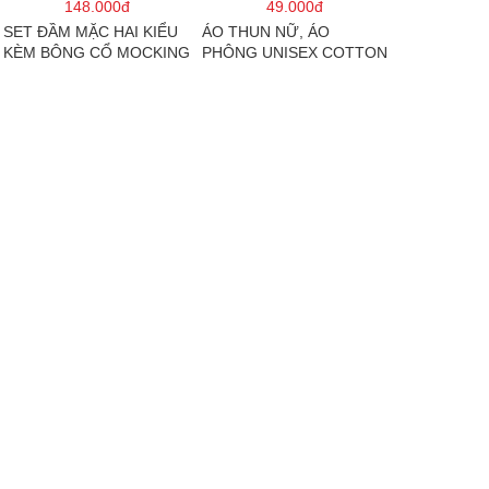
148.000đ
49.000đ
SET ĐẦM MẶC HAI KIỂU
ÁO THUN NỮ, ÁO
KÈM BÔNG CỔ MOCKING
PHÔNG UNISEX COTTON
THÂN SAU(CÓ MÚT)
SU MÁT MẺ EDIE BAUER
MD126