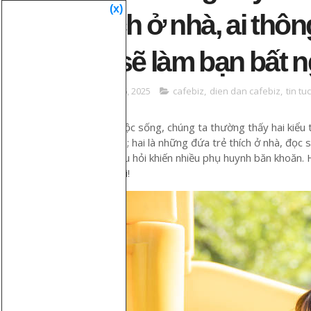
(x)
thích ở nhà, ai thô
lời sẽ làm bạn bất 
March 16, 2025
cafebiz
,
dien dan cafebiz
,
tin tu
Trong cuộc sống, chúng ta thường thấy hai kiểu t
ngoài trời; hai là những đứa trẻ thích ở nhà, đọc
Đây là câu hỏi khiến nhiều phụ huynh băn khoăn.
câu trả lời!