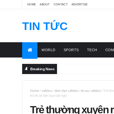
HOME
ABOUT
CONTACT
ADVERTISE
TIN TỨC
CAFEBIZ
WORLD
SPORTS
TECH
COM
Breaking News
Home
/
cafebiz
/
dien dan cafebiz
/
tin tuc cafebiz
/
Trẻ thư
trả lời sẽ làm bạn bất ngờ
Trẻ thường xuyên ra